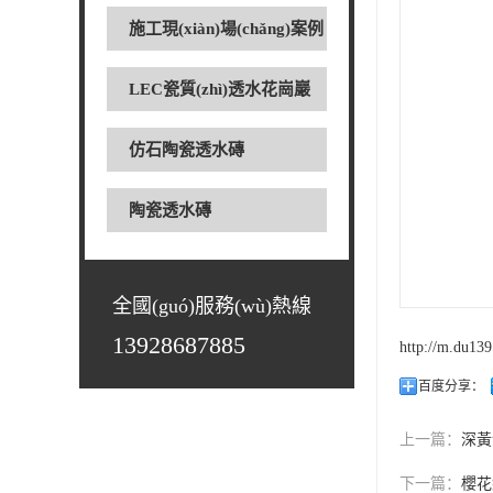
施工現(xiàn)場(chǎng)案例
LEC瓷質(zhì)透水花崗巖
仿石陶瓷透水磚
陶瓷透水磚
全國(guó)服務(wù)熱線
13928687885
http://m.du13
百度分享：
上一篇：
深黃
下一篇：
櫻花