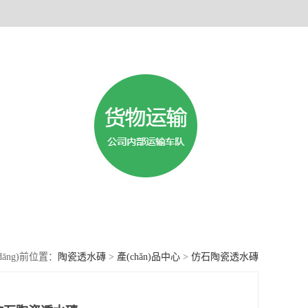
dāng)前位置：
陶瓷透水磚
>
產(chǎn)品中心
>
仿石陶瓷透水磚