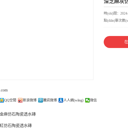
深芝麻灰
時(shí)間：2024-
點(diǎn)擊次數(s
9.com
QQ空間
新浪微博
騰訊微博
人人網(wǎng)
微信
金麻仿石陶瓷透水磚
紅仿石陶瓷透水磚