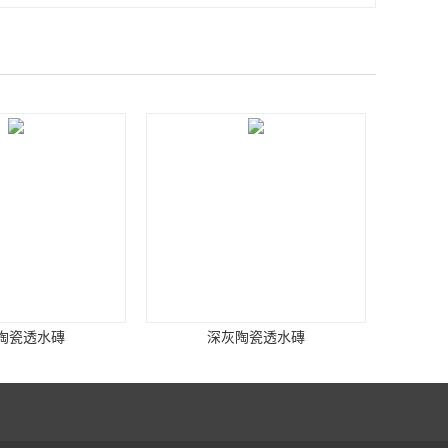
陶瓷透水磚
深灰陶瓷透水磚