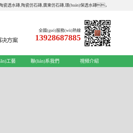
東陶瓷透水磚,陶瓷仿石磚,廣東仿石磚,環(huán)保透水磚，
全國(guó)服務(wù)熱線
13928687885
hǎn)工藝
聯(lián)系我們
視頻介紹