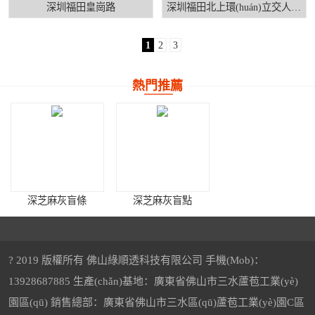
深圳福田皇崗路
深圳福田北上環(huán)立交人行道
1
2
3
熱門推薦
深芝麻灰盲條
深芝麻灰盲點
? 2019 版權所有 佛山綠順透科技有限公司 手機(Mob)：
13928687885 生產(chǎn)基地：廣東省佛山市三水蘆苞工業(yè)
園區(qū) 銷售總部：廣東省佛山市三水區(qū)蘆苞工業(yè)園C區
櫻花紅仿石陶瓷透水磚
中灰陶瓷透水磚