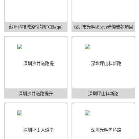
蘇州科技城淺悅靜庭C區(qū)
深圳市光明區(qū)光僑雅苑項目
深圳沙井道路提升
深圳坪山科新路