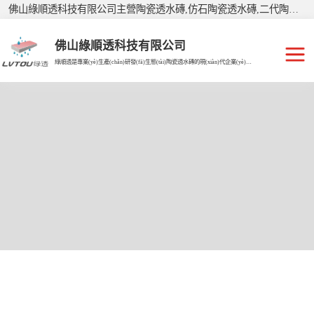
佛山綠順透科技有限公司主營陶瓷透水磚,仿石陶瓷透水磚,二代陶瓷透水磚,廣東透水磚,生態(tài)透水磚,生態(tài)陶瓷透水磚,廣東陶瓷透水磚,陶瓷仿石磚,廣東仿石磚,環(huán)保透水磚，有需要歡迎來電咨詢！
佛山綠順透科技有限公司
綠順透是專業(yè)生產(chǎn)研發(fā)生態(tài)陶瓷透水磚的現(xiàn)代企業(yè)。
施工現(xiàn)場案
例
LEC瓷質透水花
崗巖
仿石陶瓷透水磚
陶瓷透水磚