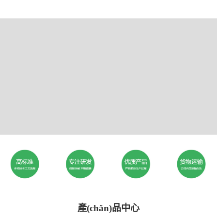
產(chǎn)品中心