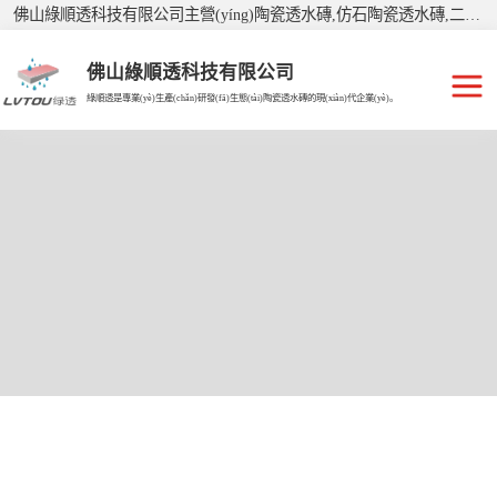
佛山綠順透科技有限公司主營(yíng)陶瓷透水磚,仿石陶瓷透水磚,二代陶瓷透水磚,廣東透水磚,生態(tài)透水磚,生態(tài)陶瓷透水磚,廣東陶瓷透水磚,陶瓷仿石磚,廣東仿石磚,環(huán)保透水磚，有需要?dú)g迎來(lái)電咨詢！
佛山綠順透科技有限公司
綠順透是專業(yè)生產(chǎn)研發(fā)生態(tài)陶瓷透水磚的現(xiàn)代企業(yè)。
施工現(xiàn)場
(chǎng)案例
LEC瓷質(zhì)透
水花崗巖
仿石陶瓷透水磚
陶瓷透水磚