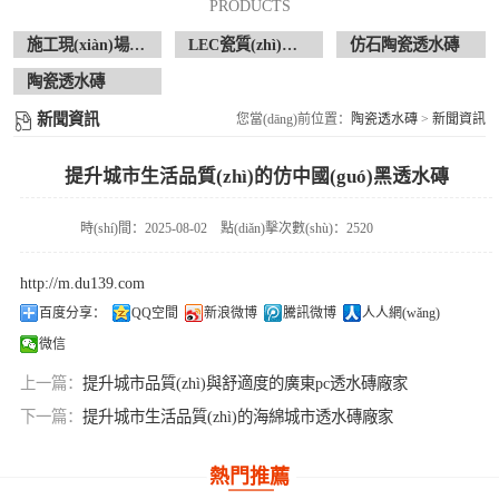
PRODUCTS
施工現(xiàn)場(chǎng)案例
LEC瓷質(zhì)透水花崗巖
仿石陶瓷透水磚
陶瓷透水磚
新聞資訊
您當(dāng)前位置：
陶瓷透水磚
>
新聞資訊
提升城市生活品質(zhì)的仿中國(guó)黑透水磚
時(shí)間：2025-08-02
點(diǎn)擊次數(shù)：2520
http://m.du139.com
百度分享：
QQ空間
新浪微博
騰訊微博
人人網(wǎng)
微信
上一篇：
提升城市品質(zhì)與舒適度的廣東pc透水磚廠家
下一篇：
提升城市生活品質(zhì)的海綿城市透水磚廠家
熱門推薦