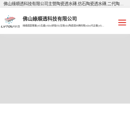
佛山綠順透科技有限公司主營陶瓷透水磚,仿石陶瓷透水磚,二代陶瓷透水磚,廣東透水磚,生態(tài)透水磚,生態(tài)陶瓷透水磚,廣東陶瓷透水磚,陶瓷仿石磚,廣東仿石磚,環(huán)保透水磚，有需要?dú)g迎來電咨詢！
佛山綠順透科技有限公司
綠順透是專業(yè)生產(chǎn)研發(fā)生態(tài)陶瓷透水磚的現(xiàn)代企業(yè)。
施工現(xiàn)場
(chǎng)案例
LEC瓷質(zhì)透
水花崗巖
仿石陶瓷透水磚
陶瓷透水磚