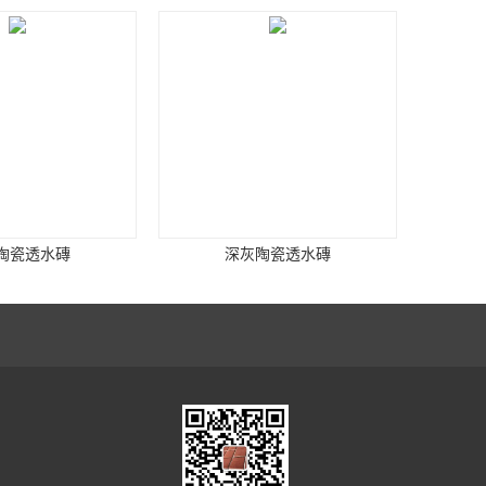
陶瓷透水磚
深灰陶瓷透水磚