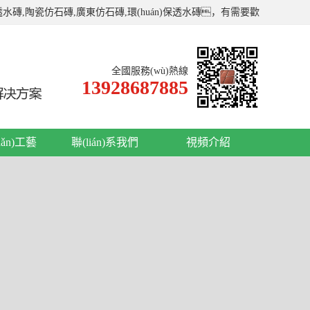
水磚,陶瓷仿石磚,廣東仿石磚,環(huán)保透水磚，有需要歡
全國服務(wù)熱線
13928687885
hǎn)工藝
聯(lián)系我們
視頻介紹