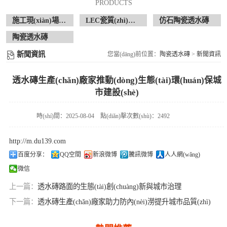
PRODUCTS
施工現(xiàn)場(chǎng)案例
LEC瓷質(zhì)透水花崗巖
仿石陶瓷透水磚
陶瓷透水磚
新聞資訊
您當(dāng)前位置：
陶瓷透水磚
>
新聞資訊
透水磚生產(chǎn)廠家推動(dòng)生態(tài)環(huán)保城
市建設(shè)
時(shí)間：2025-08-04
點(diǎn)擊次數(shù)：2492
http://m.du139.com
百度分享：
QQ空間
新浪微博
騰訊微博
人人網(wǎng)
微信
上一篇：
透水磚路面的生態(tài)創(chuàng)新與城市治理
下一篇：
透水磚生產(chǎn)廠家助力防內(nèi)澇提升城市品質(zhì)