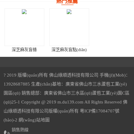
熱門推薦
深芝麻灰盲條
深芝麻灰盲點(diǎn)
? 2019 版權(quán)所有 佛山綠順透科技有限公司 手機(jī)(Mob)：
13928687885 生產(chǎn)基地：廣東省佛山市三水蘆苞工業(yè)
園區(qū) 銷售總部：廣東省佛山市三水區(qū)蘆苞工業(yè)園C區
櫻花紅仿石陶瓷透水磚
中灰陶瓷透水磚
(qū)25-1 Copyright @ 2019 m.du139.com All Rights Reserved 佛
山綠順透科技有限公司版權(quán)所有
粵ICP備17084707號
(hào)-2
網(wǎng)站地圖
銷售熱線