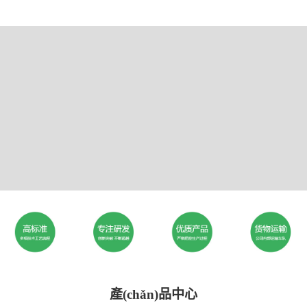
產(chǎn)品中心