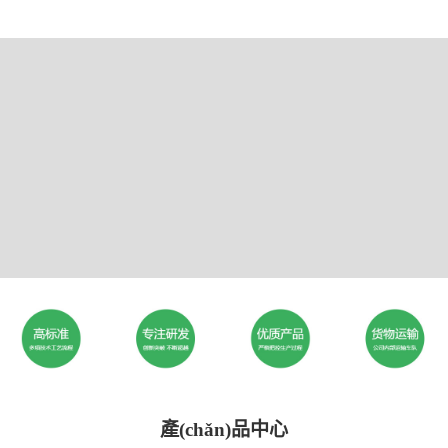
產(chǎn)品中心